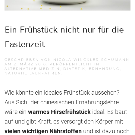
Ein Frühstück nicht nur für die
Fastenzeit
GESCHRIEBEN VON
NICOLA WINCKLER-SCHUMANN
AM
2. MÄRZ 2018
. VERÖFFENTLICHT IN
ALTERNATIVE MEDIZIN
,
DIÄTETIK
,
ERNÄHRUNG
,
NATURHEILVERFAHREN
.
Wie könnte ein ideales Frühstück aussehen?
Aus Sicht der chinesischen Ernährungslehre
wäre ein
warmes Hirsefrühstück
ideal. Es baut
auf und gibt Kraft, es versorgt den Körper mit
vielen wichtigen Nährstoffen
und ist dazu noch