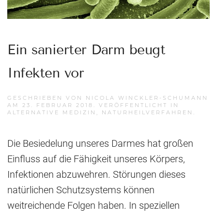
Ein sanierter Darm beugt
Infekten vor
GESCHRIEBEN VON
NICOLA WINCKLER-SCHUMANN
AM
23. FEBRUAR 2018
. VERÖFFENTLICHT IN
ALTERNATIVE MEDIZIN
,
NATURHEILVERFAHREN
.
Die Besiedelung unseres Darmes hat großen
Einfluss auf die Fähigkeit unseres Körpers,
Infektionen abzuwehren. Störungen dieses
natürlichen Schutzsystems können
weitreichende Folgen haben. In speziellen