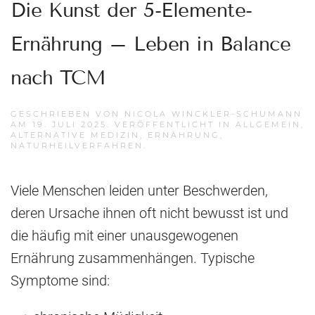
Die Kunst der 5-Elemente-
Ernährung – Leben in Balance
nach TCM
GESCHRIEBEN VON
NICOLA WINCKLER-SCHUMANN
AM
19. JULI 2025
. VERÖFFENTLICHT IN
ALLGEMEIN
,
ALTERNATIVE MEDIZIN
,
ERNÄHRUNG
,
NATURHEILVERFAHREN
.
Viele Menschen leiden unter Beschwerden,
deren Ursache ihnen oft nicht bewusst ist und
die häufig mit einer unausgewogenen
Ernährung zusammenhängen. Typische
Symptome sind: