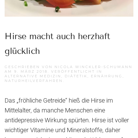
Hirse macht auch herzhaft
glücklich
GESCHRIEBEN VON
NICOLA WINCKLER-SCHUMANN
AM
9. MÄRZ 2018
. VERÖFFENTLICHT IN
ALTERNATIVE MEDIZIN
,
DIÄTETIK
,
ERNÄHRUNG
,
NATURHEILVERFAHREN
.
Das „fröhliche Getreide“ hieß die Hirse im
Mittelalter, da manche Menschen eine
antidepressive Wirkung spürten. Hirse ist voller
wichtiger Vitamine und Mineralstoffe, daher