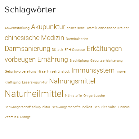
Schlagwörter
Akupunktur
Abwehrstärkung
chinesische Diätetik
chinesische Kräuter
chinesische Medizin
Darmbakterien
Darmsanierung
Erkältungen
Diätetik
EPH-Gestose
vorbeugen
Ernährung
Erschöpfung
Geburtserleichterung
Immunsystem
Geburtsvorbereitung
Hirse
Hirsefrühstück
Ingwer
Nahrungsmittel
Kräftigung
Laserakupunktur
Naturheilmittel
Nährstoffe
Ohrgeräusche
Schwangerschaftsakupunktur
Schwangerschaftsübelkeit
Schüßler Salze
Tinnitus
Vitamin D Mangel