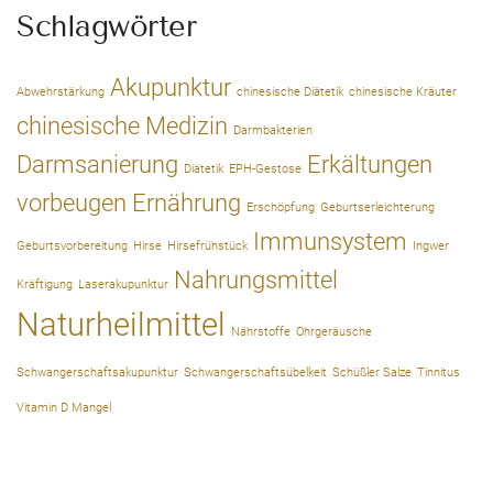
Schlagwörter
Akupunktur
Abwehrstärkung
chinesische Diätetik
chinesische Kräuter
chinesische Medizin
Darmbakterien
Darmsanierung
Erkältungen
Diätetik
EPH-Gestose
vorbeugen
Ernährung
Erschöpfung
Geburtserleichterung
Immunsystem
Geburtsvorbereitung
Hirse
Hirsefrühstück
Ingwer
Nahrungsmittel
Kräftigung
Laserakupunktur
Naturheilmittel
Nährstoffe
Ohrgeräusche
Schwangerschaftsakupunktur
Schwangerschaftsübelkeit
Schüßler Salze
Tinnitus
Vitamin D Mangel