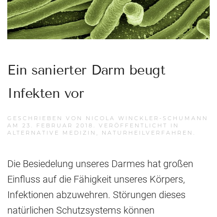
Ein sanierter Darm beugt
Infekten vor
GESCHRIEBEN VON
NICOLA WINCKLER-SCHUMANN
AM
23. FEBRUAR 2018
. VERÖFFENTLICHT IN
ALTERNATIVE MEDIZIN
,
NATURHEILVERFAHREN
.
Die Besiedelung unseres Darmes hat großen
Einfluss auf die Fähigkeit unseres Körpers,
Infektionen abzuwehren. Störungen dieses
natürlichen Schutzsystems können