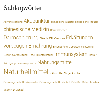
Schlagwörter
Akupunktur
Abwehrstärkung
chinesische Diätetik
chinesische Kräuter
chinesische Medizin
Darmbakterien
Darmsanierung
Erkältungen
Diätetik
EPH-Gestose
vorbeugen
Ernährung
Erschöpfung
Geburtserleichterung
Immunsystem
Geburtsvorbereitung
Hirse
Hirsefrühstück
Ingwer
Nahrungsmittel
Kräftigung
Laserakupunktur
Naturheilmittel
Nährstoffe
Ohrgeräusche
Schwangerschaftsakupunktur
Schwangerschaftsübelkeit
Schüßler Salze
Tinnitus
Vitamin D Mangel