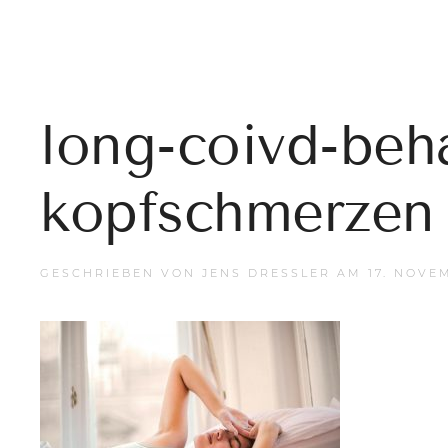
long-coivd-beh
kopfschmerzen
GESCHRIEBEN VON
JENS DRESSLER
AM
17. NOVE