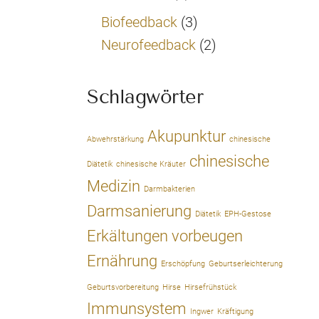
Biofeedback
(3)
Neurofeedback
(2)
Schlagwörter
Akupunktur
Abwehrstärkung
chinesische
chinesische
Diätetik
chinesische Kräuter
Medizin
Darmbakterien
Darmsanierung
Diätetik
EPH-Gestose
Erkältungen vorbeugen
Ernährung
Erschöpfung
Geburtserleichterung
Geburtsvorbereitung
Hirse
Hirsefrühstück
Immunsystem
Ingwer
Kräftigung