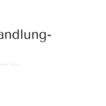
andlung-
MBER 2023
.