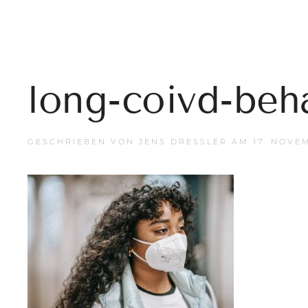
long-coivd-beh
GESCHRIEBEN VON
JENS DRESSLER
AM
17. NOVE