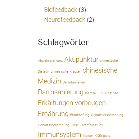
Biofeedback
(3)
Neurofeedback
(2)
Schlagwörter
Akupunktur
Abwehrstärkung
chinesische
chinesische
Diätetik
chinesische Kräuter
Medizin
Darmbakterien
Darmsanierung
Diätetik
EPH-Gestose
Erkältungen vorbeugen
Ernährung
Erschöpfung
Geburtserleichterung
Geburtsvorbereitung
Hirse
Hirsefrühstück
Immunsystem
Ingwer
Kräftigung