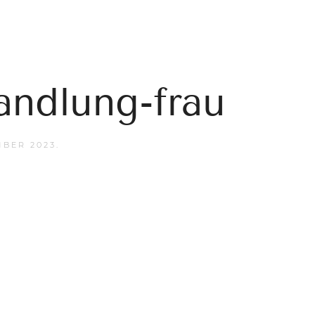
andlung-frau
MBER 2023
.